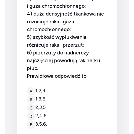
i guza chromochłonnego;
4) duża densyjność tkankowa nie
różnicuje raka i guza
chromochłonnego;
5) szybkość wypłukiwania
różnicuje raka i przerzut;
6) przerzuty do nadnerczy
najczęściej powodują rak nerki i
płuc.
Prawidłowa odpowiedź to:
1,2,4.
A
1,3,6.
B
2,3,5.
C
2,4,6.
D
3,5,6.
E