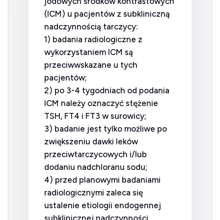
jodowych środków kontrastowych
(ICM) u pacjentów z subkliniczną
nadczynnością tarczycy:
1) badania radiologiczne z
wykorzystaniem ICM są
przeciwwskazane u tych
pacjentów;
2) po 3-4 tygodniach od podania
ICM należy oznaczyć stężenie
TSH, FT4 i FT3 w surowicy;
3) badanie jest tylko możliwe po
zwiększeniu dawki leków
przeciwtarczycowych i/lub
dodaniu nadchloranu sodu;
4) przed planowymi badaniami
radiologicznymi zaleca się
ustalenie etiologii endogennej
subklinicznej nadczynności