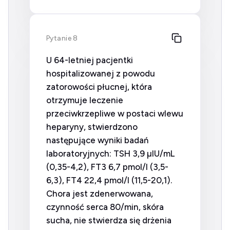
Pytanie 8
U 64-letniej pacjentki
hospitalizowanej z powodu
zatorowości płucnej, która
otrzymuje leczenie
przeciwkrzepliwe w postaci wlewu
heparyny, stwierdzono
następujące wyniki badań
laboratoryjnych: TSH 3,9 µIU/mL
(0,35-4,2), FT3 6,7 pmol/l (3,5-
6,3), FT4 22,4 pmol/l (11,5-20,1).
Chora jest zdenerwowana,
czynność serca 80/min, skóra
sucha, nie stwierdza się drżenia