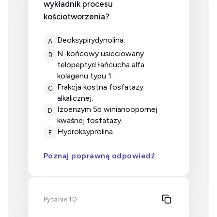
wykładnik procesu
kościotworzenia?
deoksypirydynolina.
A
N-końcowy usieciowany
B
telopeptyd łańcucha alfa
kolagenu typu 1.
frakcja kostna fosfatazy
C
alkalicznej.
izoenzym 5b winianoopornej
D
kwaśnej fosfatazy.
hydroksyprolina.
E
Poznaj poprawną odpowiedź
Pytanie 10