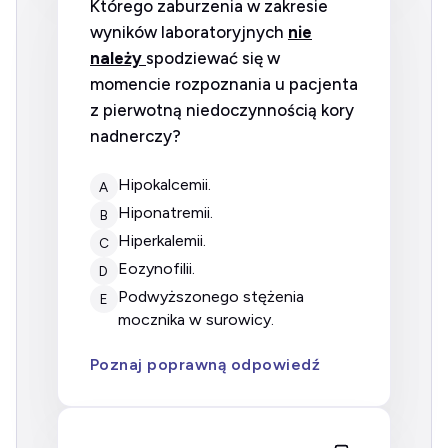
Którego zaburzenia w zakresie
wyników laboratoryjnych
nie
należy
spodziewać się w
momencie rozpoznania u pacjenta
z pierwotną niedoczynnością kory
nadnerczy?
hipokalcemii.
A
hiponatremii.
B
hiperkalemii.
C
eozynofilii.
D
podwyższonego stężenia
E
mocznika w surowicy.
Poznaj poprawną odpowiedź