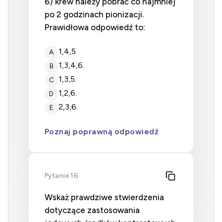
6) krew należy pobrać co najmniej
po 2 godzinach pionizacji.
Prawidłowa odpowiedź to:
1,4,5.
A
1,3,4,6.
B
1,3,5.
C
1,2,6.
D
2,3,6.
E
Poznaj poprawną odpowiedź
Pytanie 16
Wskaż prawdziwe stwierdzenia
dotyczące zastosowania