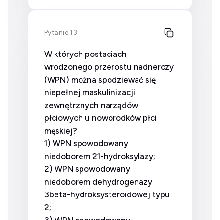
Pytanie 13
W których postaciach
wrodzonego przerostu nadnerczy
(WPN) można spodziewać się
niepełnej maskulinizacji
zewnętrznych narządów
płciowych u noworodków płci
męskiej?
1) WPN spowodowany
niedoborem 21-hydroksylazy;
2) WPN spowodowany
niedoborem dehydrogenazy
3beta-hydroksysteroidowej typu
2;
3) WPN spowodowany