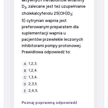
aktywnych metabolitów witaminy
D
, zalecane jest też uzupełnianie
3
cholekalcyferolu 25(OH)D
;
3
5) cytrynian wapnia jest
preferowanym preparatem dla
suplementacji wapnia u
pacjentów przewlekle leczonych
inhibitorami pompy protonowej.
Prawidłowa odpowiedź to:
1,2,3.
A
1,2,4.
B
1,3,4.
C
2,3,5.
D
2,4,5.
E
Poznaj poprawną odpowiedź