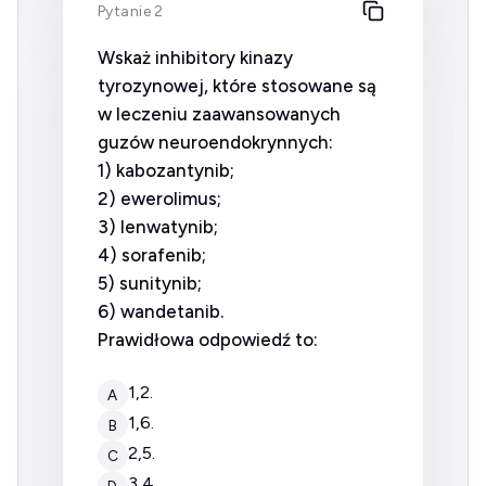
Pytanie 2
Wskaż inhibitory kinazy
tyrozynowej, które stosowane są
w leczeniu zaawansowanych
guzów neuroendokrynnych:
1) kabozantynib;
2) ewerolimus;
3) lenwatynib;
4) sorafenib;
5) sunitynib;
6) wandetanib.
Prawidłowa odpowiedź to:
1,2.
A
1,6.
B
2,5.
C
3,4.
D