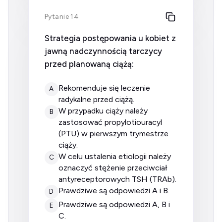
Pytanie 14
Strategia postępowania u kobiet z
jawną nadczynnością tarczycy
przed planowaną ciążą:
rekomenduje się leczenie
A
radykalne przed ciążą.
w przypadku ciąży należy
B
zastosować propylotiouracyl
(PTU) w pierwszym trymestrze
ciąży.
w celu ustalenia etiologii należy
C
oznaczyć stężenie przeciwciał
antyreceptorowych TSH (TRAb).
prawdziwe są odpowiedzi A i B.
D
prawdziwe są odpowiedzi A, B i
E
C.