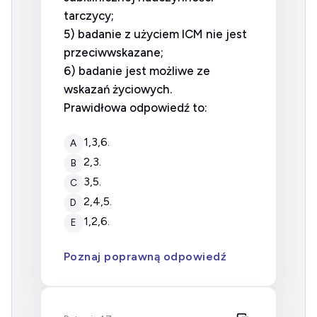
tarczycy;
5) badanie z użyciem ICM nie jest
przeciwwskazane;
6) badanie jest możliwe ze
wskazań życiowych.
Prawidłowa odpowiedź to:
1,3,6.
A
2,3.
B
3,5.
C
2,4,5.
D
1,2,6.
E
Poznaj poprawną odpowiedź