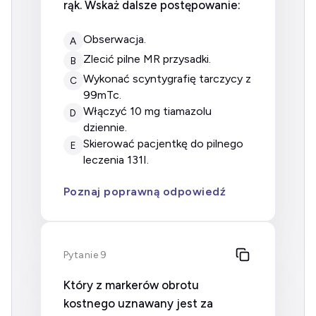
rąk. Wskaż dalsze postępowanie:
obserwacja.
A
zlecić pilne MR przysadki.
B
wykonać scyntygrafię tarczycy z
C
99mTc.
włączyć 10 mg tiamazolu
D
dziennie.
skierować pacjentkę do pilnego
E
leczenia 131I.
Poznaj poprawną odpowiedź
Pytanie 9
Który z markerów obrotu
kostnego uznawany jest za