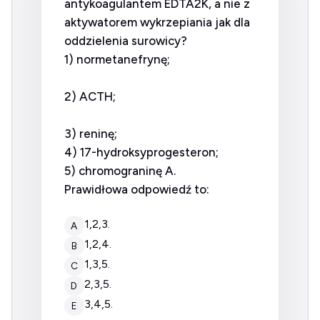
antykoagulantem EDTA2K, a nie z
aktywatorem wykrzepiania jak dla
oddzielenia surowicy?
1) normetanefrynę;
2) ACTH;
3) reninę;
4) 17-hydroksyprogesteron;
5) chromograninę A.
Prawidłowa odpowiedź to:
1,2,3.
A
1,2,4.
B
1,3,5.
C
2,3,5.
D
3,4,5.
E