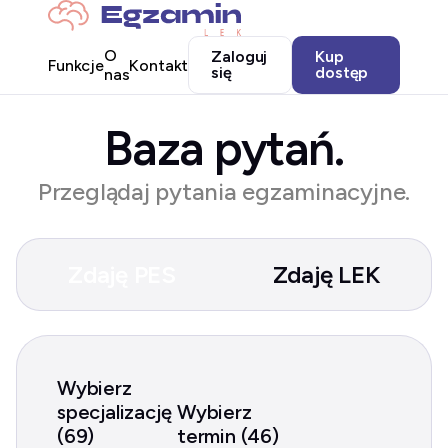
O
Zaloguj
Kup
Funkcje
Kontakt
się
dostęp
nas
Baza pytań.
Przeglądaj pytania egzaminacyjne.
Zdaję PES
Zdaję LEK
Wybierz
specjalizację
Wybierz
(69)
termin (46)