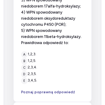
niedoborem 17alfa-hydroksylazy;
4) WPN spowodowany
niedoborem oksydoreduktazy
cytochromu P450 (POR);
5) WPN spowodowany
niedoborem 11beta-hydroksylazy.
Prawidłowa odpowiedź to:
1,2,3.
A
1,2,5.
B
2,3,4.
C
2,3,5.
D
3,4,5.
E
Poznaj poprawną odpowiedź