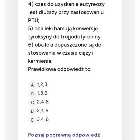
4) czas do uzyskania eutyreozy
jest dłuższy przy zastosowaniu
PTU;
5) oba leki hamują konwersję
tyroksyny do trójjodotyroniny;
6) oba leki dopuszczone są do
stosowania w czasie ciąży i
karmienia.
Prawidłowa odpowiedź to:
1,2,3.
A
1,3,6.
B
2,4,6.
C
2,4,5.
D
3,4,6.
E
Poznaj poprawną odpowiedź