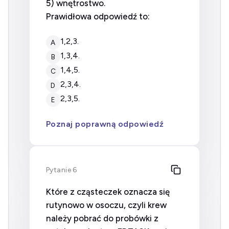
5) wnętrostwo.
Prawidłowa odpowiedź to:
1,2,3.
A
1,3,4.
B
1,4,5.
C
2,3,4.
D
2,3,5.
E
Poznaj poprawną odpowiedź
Pytanie 6
Które z cząsteczek oznacza się
rutynowo w osoczu, czyli krew
należy pobrać do probówki z