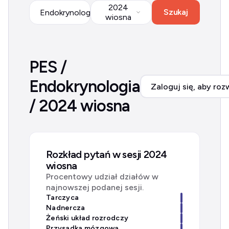
2024
Szukaj
Endokrynologia
wiosna
PES /
Endokrynologia
Zaloguj się, aby roz
/ 2024 wiosna
Rozkład pytań w sesji 2024
wiosna
Procentowy udział działów w
najnowszej podanej sesji.
Tarczyca
Nadnercza
Żeński układ rozrodczy
Przysadka mózgowa