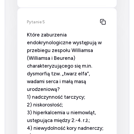
Pytanie 5
Które zaburzenia
endokrynologiczne występują w
przebiegu zespołu Williamsa
(Williamsa i Beurena)
charakteryzującego się m.in.
dysmorfią tzw. „twarz elfa”,
wadami serca i małą masą
urodzeniową?
1) nadczynność tarczycy;
2) niskorosłość;
3) hiperkalcemia u niemowląt,
ustępująca między 2.-4. r.ż.;
4) niewydolność kory nadnerczy;