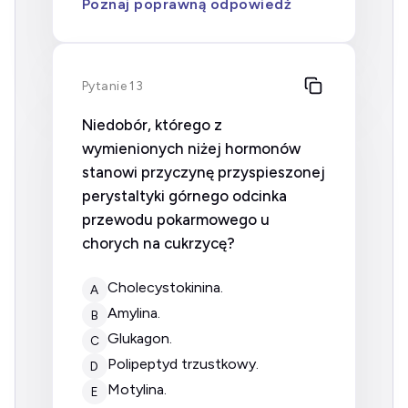
Poznaj poprawną odpowiedź
Pytanie 13
Niedobór, którego z
wymienionych niżej hormonów
stanowi przyczynę przyspieszonej
perystaltyki górnego odcinka
przewodu pokarmowego u
chorych na cukrzycę?
cholecystokinina.
A
amylina.
B
glukagon.
C
polipeptyd trzustkowy.
D
motylina.
E