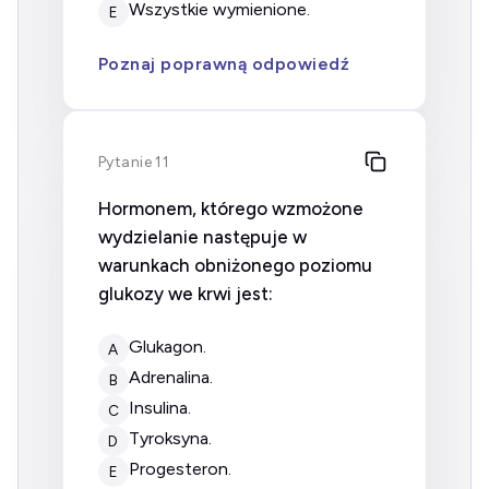
wszystkie wymienione.
E
Poznaj poprawną odpowiedź
Pytanie 11
Hormonem, którego wzmożone
wydzielanie następuje w
warunkach obniżonego poziomu
glukozy we krwi jest:
glukagon.
A
adrenalina.
B
insulina.
C
tyroksyna.
D
progesteron.
E