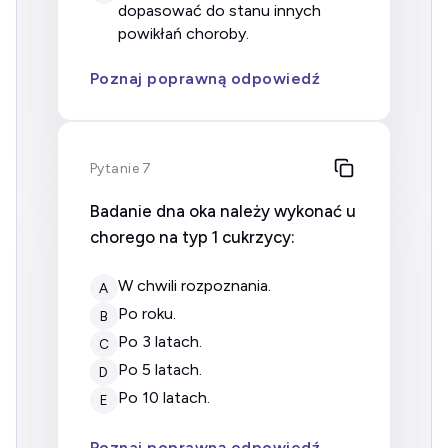
dopasować do stanu innych
powikłań choroby.
Poznaj poprawną odpowiedź
Pytanie 7
Badanie dna oka należy wykonać u
chorego na typ 1 cukrzycy:
w chwili rozpoznania.
A
po roku.
B
po 3 latach.
C
po 5 latach.
D
po 10 latach.
E
Poznaj poprawną odpowiedź