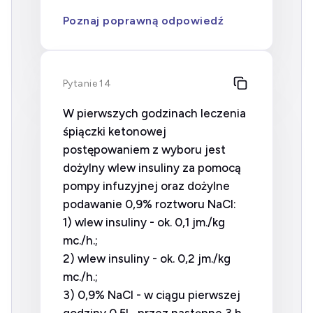
Poznaj poprawną odpowiedź
Pytanie 14
W pierwszych godzinach leczenia
śpiączki ketonowej
postępowaniem z wyboru jest
dożylny wlew insuliny za pomocą
pompy infuzyjnej oraz dożylne
podawanie 0,9% roztworu NaCl:
1) wlew insuliny - ok. 0,1 jm./kg
mc./h.;
2) wlew insuliny - ok. 0,2 jm./kg
mc./h.;
3) 0,9% NaCl - w ciągu pierwszej