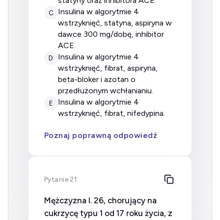
statyny oraz inhibitora ACE.
insulina w algorytmie 4
C
wstrzyknięć, statyna, aspiryna w
dawce 300 mg/dobę, inhibitor
ACE.
insulina w algorytmie 4
D
wstrzyknięć, fibrat, aspiryna,
beta-bloker i azotan o
przedłużonym wchłanianiu.
insulina w algorytmie 4
E
wstrzyknięć, fibrat, nifedypina.
Poznaj poprawną odpowiedź
Pytanie 21
Mężczyzna l. 26, chorujący na
cukrzycę typu 1 od 17 roku życia, z