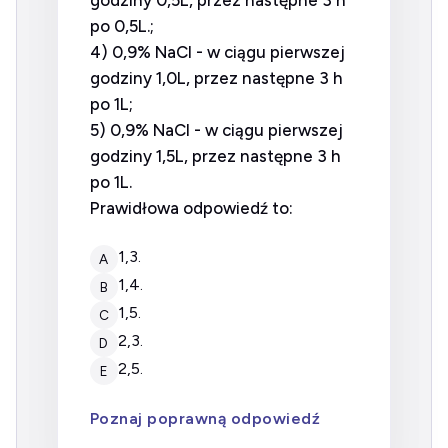
godziny 0,5L, przez następne 3 h
po 0,5L.;
4) 0,9% NaCl - w ciągu pierwszej
godziny 1,0L, przez następne 3 h
po 1L;
5) 0,9% NaCl - w ciągu pierwszej
godziny 1,5L, przez następne 3 h
po 1L.
Prawidłowa odpowiedź to:
1,3.
A
1,4.
B
1,5.
C
2,3.
D
2,5.
E
Poznaj poprawną odpowiedź