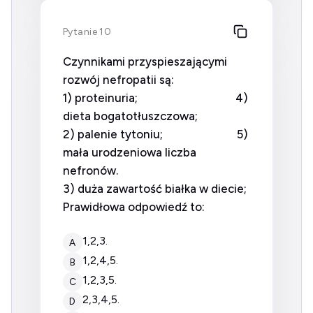
Pytanie 10
Czynnikami przyspieszającymi
rozwój nefropatii są:
1) proteinuria; 4)
dieta bogatotłuszczowa;
2) palenie tytoniu; 5)
mała urodzeniowa liczba
nefronów.
3) duża zawartość białka w diecie;
Prawidłowa odpowiedź to:
1,2,3.
A
1,2,4,5.
B
1,2,3,5.
C
2,3,4,5.
D