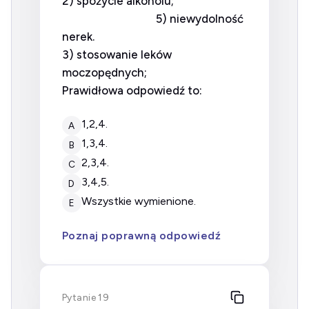
2) spożycie alkoholu;
5) niewydolność
nerek.
3) stosowanie leków
moczopędnych;
Prawidłowa odpowiedź to:
1,2,4.
A
1,3,4.
B
2,3,4.
C
3,4,5.
D
wszystkie wymienione.
E
Poznaj poprawną odpowiedź
Pytanie 19