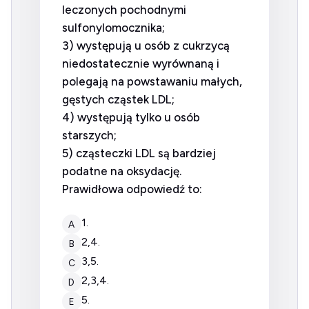
leczonych pochodnymi
sulfonylomocznika;
3) występują u osób z cukrzycą
niedostatecznie wyrównaną i
polegają na powstawaniu małych,
gęstych cząstek LDL;
4) występują tylko u osób
starszych;
5) cząsteczki LDL są bardziej
podatne na oksydację.
Prawidłowa odpowiedź to:
1.
A
2,4.
B
3,5.
C
2,3,4.
D
5.
E