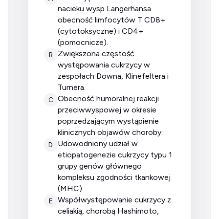
nacieku wysp Langerhansa
obecność limfocytów T CD8+
(cytotoksyczne) i CD4+
(pomocnicze).
zwiększona częstość
B
występowania cukrzycy w
zespołach Downa, Klinefeltera i
Turnera.
obecność humoralnej reakcji
C
przeciwwyspowej w okresie
poprzedzającym wystąpienie
klinicznych objawów choroby.
udowodniony udział w
D
etiopatogenezie cukrzycy typu 1
grupy genów głównego
kompleksu zgodności tkankowej
(MHC).
współwystępowanie cukrzycy z
E
celiakią, chorobą Hashimoto,