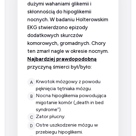
dużymi wahaniami glikemii i
skłonnością do hipoglikemii
nocnych. W badaniu Holterowskim
EKG stwierdzono epizody
dodatkowych skurczów
komorowych, gromadnych. Chory
ten zmarł nagle w okresie nocnym.
Najbardziej prawdopodobną
przyczyną śmierci był/było:
krwotok mózgowy z powodu
A
pęknięcia tętniaka mózgu.
nocna hipoglikemia powodująca
B
migotanie komór („death in bed
syndrome”).
zator płucny.
C
ostre uszkodzenie mózgu w
D
przebiegu hipoglikemi.