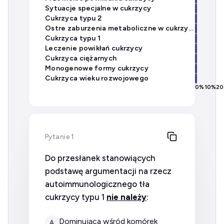
Sytuacje specjalne w cukrzycy
Cukrzyca typu 2
Ostre zaburzenia metaboliczne w cukrzycy
Cukrzyca typu 1
Leczenie powikłań cukrzycy
Cukrzyca ciężarnych
Monogenowe formy cukrzycy
Cukrzyca wieku rozwojowego
0
%
10
%
20
Pytanie 1
Do przesłanek stanowiących
podstawę argumentacji na rzecz
autoimmunologicznego tła
cukrzycy typu 1
nie należy
:
dominująca wśród komórek
A