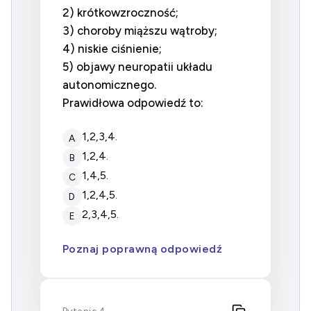
2) krótkowzroczność;
3) choroby miąższu wątroby;
4) niskie ciśnienie;
5) objawy neuropatii układu
autonomicznego.
Prawidłowa odpowiedź to:
1,2,3,4.
A
1,2,4.
B
1,4,5.
C
1,2,4,5.
D
2,3,4,5.
E
Poznaj poprawną odpowiedź