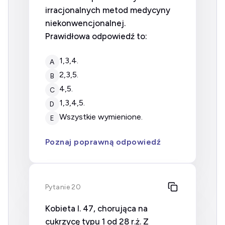
irracjonalnych metod medycyny
niekonwencjonalnej.
Prawidłowa odpowiedź to:
1,3,4.
A
2,3,5.
B
4,5.
C
1,3,4,5.
D
wszystkie wymienione.
E
Poznaj poprawną odpowiedź
Pytanie 20
Kobieta l. 47, chorująca na
cukrzycę typu 1 od 28 r.ż. Z