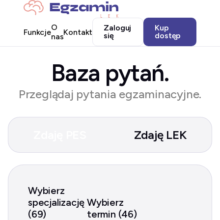
O
Zaloguj
Kup
Funkcje
Kontakt
się
dostęp
nas
Baza pytań.
Przeglądaj pytania egzaminacyjne.
Zdaję PES
Zdaję LEK
Wybierz
specjalizację
Wybierz
(69)
termin (46)