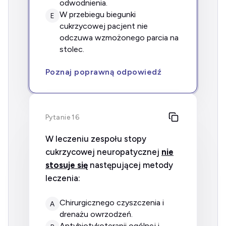
odwodnienia.
w przebiegu biegunki
E
cukrzycowej pacjent nie
odczuwa wzmożonego parcia na
stolec.
Poznaj poprawną odpowiedź
Pytanie 16
W leczeniu zespołu stopy
cukrzycowej neuropatycznej
nie
stosuje się
następującej metody
leczenia:
chirurgicznego czyszczenia i
A
drenażu owrzodzeń.
antybiotykoterapii ogólnej i