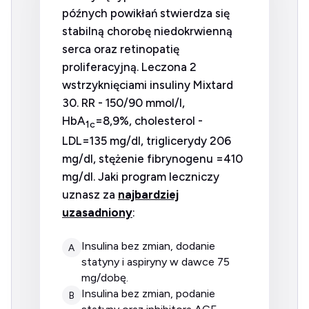
późnych powikłań stwierdza się
stabilną chorobę niedokrwienną
serca oraz retinopatię
proliferacyjną. Leczona 2
wstrzyknięciami insuliny Mixtard
30. RR - 150/90 mmol/l,
HbA
=8,9%, cholesterol -
1c
LDL=135 mg/dl, triglicerydy 206
mg/dl, stężenie fibrynogenu =410
mg/dl. Jaki program leczniczy
uznasz za
najbardziej
uzasadniony
:
insulina bez zmian, dodanie
A
statyny i aspiryny w dawce 75
mg/dobę.
insulina bez zmian, podanie
B