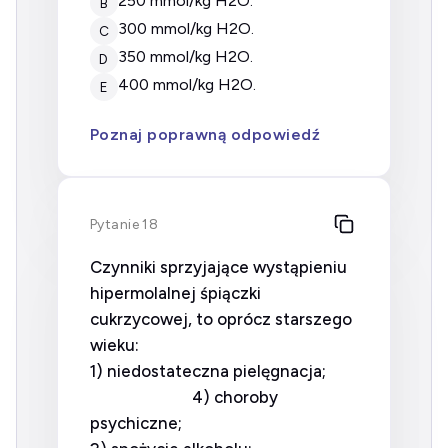
250 mmol/kg H2O.
B
300 mmol/kg H2O.
C
350 mmol/kg H2O.
D
400 mmol/kg H2O.
E
Poznaj poprawną odpowiedź
Pytanie 18
Czynniki sprzyjające wystąpieniu
hipermolalnej śpiączki
cukrzycowej, to oprócz starszego
wieku:
1) niedostateczna pielęgnacja;
4) choroby
psychiczne;