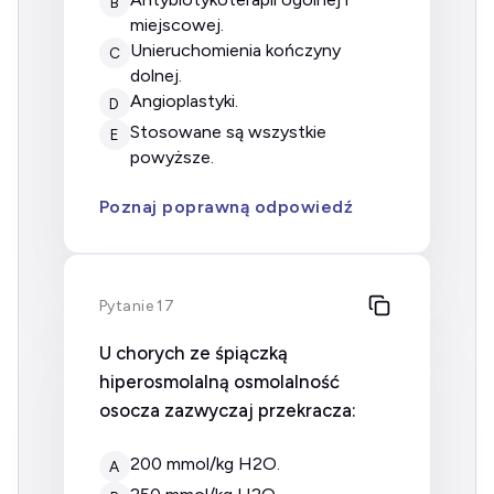
B
miejscowej.
unieruchomienia kończyny
C
dolnej.
angioplastyki.
D
stosowane są wszystkie
E
powyższe.
Poznaj poprawną odpowiedź
Pytanie 17
U chorych ze śpiączką
hiperosmolalną osmolalność
osocza zazwyczaj przekracza:
200 mmol/kg H2O.
A