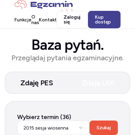
O
Zaloguj
Kup
Funkcje
Kontakt
się
dostęp
nas
Baza pytań.
Przeglądaj pytania egzaminacyjne.
Zdaję PES
Zdaję LEK
Wybierz termin (36)
Szukaj
2015 sesja wiosenna