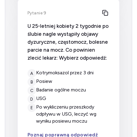
Pytanie 9
U 25-letniej kobiety 2 tygodnie po
ślubie nagle wystąpiły objawy
dyzuryczne, częstomocz, bolesne
parcie na mocz. Co powinien
zlecić lekarz: Wybierz odpowiedź:
kotrymoksazol przez 3 dni
A
posiew
B
badanie ogólne moczu
C
USG
D
po wykliczeniu przeszkody
E
odpływu w USG, leczyć wg
wyniku posiewu moczu
Poznaj poprawną odpowiedź