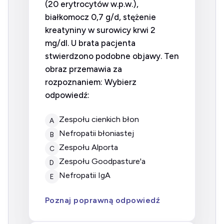
(20 erytrocytów w.p.w.),
białkomocz 0,7 g/d, stężenie
kreatyniny w surowicy krwi 2
mg/dl. U brata pacjenta
stwierdzono podobne objawy. Ten
obraz przemawia za
rozpoznaniem: Wybierz
odpowiedź:
zespołu cienkich błon
A
nefropatii błoniastej
B
zespołu Alporta
C
zespołu Goodpasture'a
D
nefropatii IgA
E
Poznaj poprawną odpowiedź