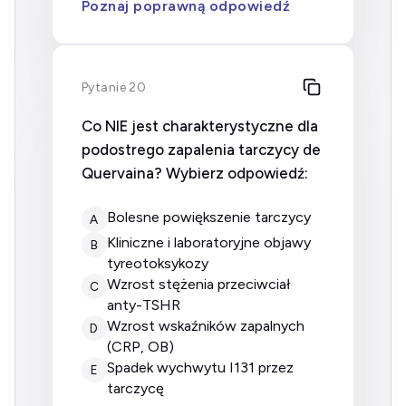
Poznaj poprawną odpowiedź
Pytanie 20
Co NIE jest charakterystyczne dla
podostrego zapalenia tarczycy de
Quervaina? Wybierz odpowiedź:
bolesne powiększenie tarczycy
A
kliniczne i laboratoryjne objawy
B
tyreotoksykozy
wzrost stężenia przeciwciał
C
anty-TSHR
wzrost wskaźników zapalnych
D
(CRP, OB)
spadek wychwytu I131 przez
E
tarczycę