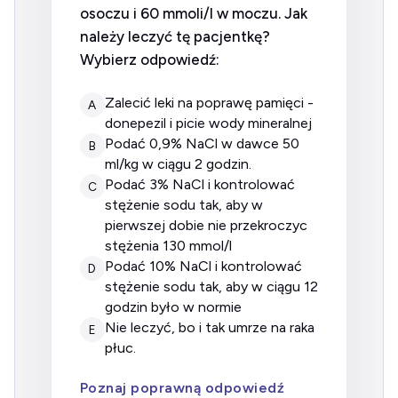
osoczu i 60 mmoli/l w moczu. Jak
należy leczyć tę pacjentkę?
Wybierz odpowiedź:
zalecić leki na poprawę pamięci -
A
donepezil i picie wody mineralnej
podać 0,9% NaCl w dawce 50
B
ml/kg w ciągu 2 godzin.
podać 3% NaCl i kontrolować
C
stężenie sodu tak, aby w
pierwszej dobie nie przekroczyc
stężenia 130 mmol/l
podać 10% NaCl i kontrolować
D
stężenie sodu tak, aby w ciągu 12
godzin było w normie
nie leczyć, bo i tak umrze na raka
E
płuc.
Poznaj poprawną odpowiedź