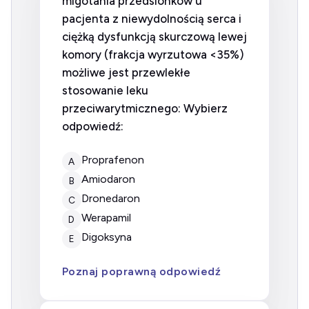
migotania przedsionków u
pacjenta z niewydolnością serca i
ciężką dysfunkcją skurczową lewej
komory (frakcja wyrzutowa <35%)
możliwe jest przewlekłe
stosowanie leku
przeciwarytmicznego: Wybierz
odpowiedź:
proprafenon
A
amiodaron
B
dronedaron
C
werapamil
D
digoksyna
E
Poznaj poprawną odpowiedź