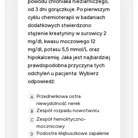
powodu chłoniaka nieziarniczego,
od 3 dni gorączkuje. Po pierwszym
cyklu chemioterapii w badaniach
dodatkowych stwierdzono
stężenie kreatyniny w surowicy 2
mg/dl, kwasu moczowego 12
mg/dl, potasu 5,5 mmol/L oraz
hipokalcemię. Jaka jest najbardziej
prawdopodobna przyczyna tych
odchyleń u pacjenta: Wybierz
odpowiedź:
przednerkowa ostra
A
niewydolność nerek
zespół rozpadu nowotworu
B
zespół hemolityczno-
C
mocznicowy
podostre kłębuszkowe zapalenie
D