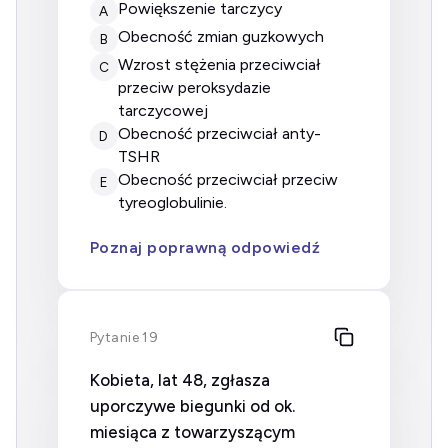
Powiększenie tarczycy
A
Obecność zmian guzkowych
B
Wzrost stężenia przeciwciał
C
przeciw peroksydazie
tarczycowej
Obecność przeciwciał anty-
D
TSHR
Obecność przeciwciał przeciw
E
tyreoglobulinie.
Poznaj poprawną odpowiedź
Pytanie 19
Kobieta, lat 48, zgłasza
uporczywe biegunki od ok.
miesiąca z towarzyszącym