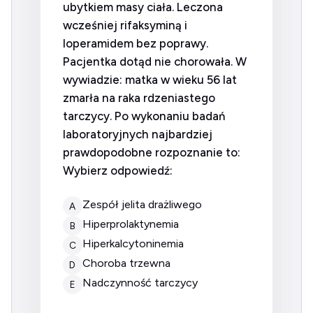
ubytkiem masy ciała. Leczona
wcześniej rifaksyminą i
loperamidem bez poprawy.
Pacjentka dotąd nie chorowała. W
wywiadzie: matka w wieku 56 lat
zmarła na raka rdzeniastego
tarczycy. Po wykonaniu badań
laboratoryjnych najbardziej
prawdopodobne rozpoznanie to:
Wybierz odpowiedź:
zespół jelita drażliwego
A
hiperprolaktynemia
B
hiperkalcytoninemia
C
choroba trzewna
D
nadczynność tarczycy
E