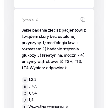
Pytanie 10
Jakie badania zlecisz pacjentowi z
świądem skóry bez ustalonej
przyczyny. 1) morfologia krwi z
rozmazem 2) badanie stężenia
glukozy 3) kreatynina, mocznik 4)
enzymy wątrobowe 5) TSH, fT3,
fT4 Wybierz odpowiedź:
1,2,3
A
3,4,5
B
1,3,4
C
1,4
D
Wszystkie wymienione
E