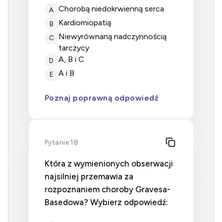
chorobą niedokrwienną serca
A
kardiomiopatią
B
niewyrównaną nadczynnością
C
tarczycy
A, B i C
D
A i B
E
Poznaj poprawną odpowiedź
Pytanie 18
Która z wymienionych obserwacji
najsilniej przemawia za
rozpoznaniem choroby Gravesa-
Basedowa? Wybierz odpowiedź: