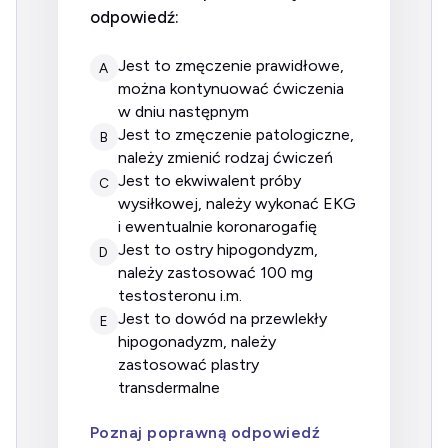
odpowiedź:
jest to zmęczenie prawidłowe,
A
można kontynuować ćwiczenia
w dniu następnym
jest to zmęczenie patologiczne,
B
należy zmienić rodzaj ćwiczeń
jest to ekwiwalent próby
C
wysiłkowej, należy wykonać EKG
i ewentualnie koronarogafię
jest to ostry hipogondyzm,
D
należy zastosować 100 mg
testosteronu i.m.
jest to dowód na przewlekły
E
hipogonadyzm, należy
zastosować plastry
transdermalne
Poznaj poprawną odpowiedź