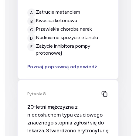
Zatrucie metanolem
A
Kwasica ketonowa
B
Przewlekła choroba nerek
C
Nadmierne spożycie etanolu
D
Zażycie inhibitora pompy
E
protonowej
Poznaj poprawną odpowiedź
Pytanie 8
20-letni mężczyzna z
niedosłuchem typu czuciowego
znacznego stopnia zgłosił się do
lekarza. Stwierdzono erytrocyturię