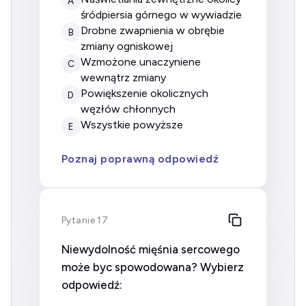
A
śródpiersia górnego w wywiadzie
drobne zwapnienia w obrębie
B
zmiany ogniskowej
wzmożone unaczyniene
C
wewnątrz zmiany
powiększenie okolicznych
D
węzłów chłonnych
wszystkie powyższe
E
Poznaj poprawną odpowiedź
Pytanie 17
Niewydolność mięśnia sercowego
może byc spowodowana? Wybierz
odpowiedź: