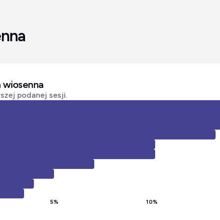
enna
a wiosenna
zej podanej sesji.
5
%
10
%