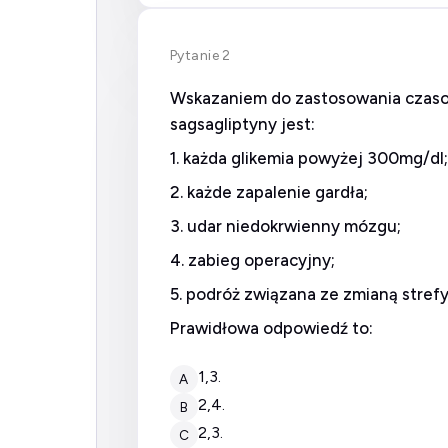
Pytanie 2
Wskazaniem do zastosowania czasowe
sagsagliptyny jest:
1. każda glikemia powyżej 300mg/dl;
2. każde zapalenie gardła;
3. udar niedokrwienny mózgu;
4. zabieg operacyjny;
5. podróż związana ze zmianą stref
Prawidłowa odpowiedź to:
1,3.
A
2,4.
B
2,3.
C