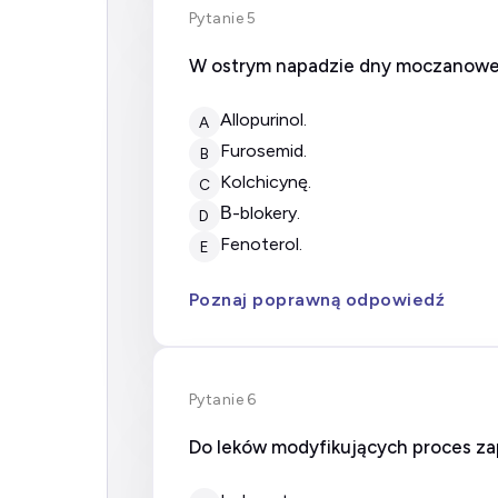
Pytanie 5
W ostrym napadzie dny moczanowej 
allopurinol.
A
furosemid.
B
kolchicynę.
C
β-blokery.
D
fenoterol.
E
Poznaj poprawną odpowiedź
Pytanie 6
Do leków modyfikujących proces zap