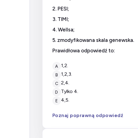
2. PESI;
3. TIMI;
4. Wellsa;
5. zmodyfikowana skala genewska.
Prawidłowa odpowiedź to:
1,2.
A
1,2,3.
B
2,4.
C
tylko 4.
D
4,5.
E
Poznaj poprawną odpowiedź