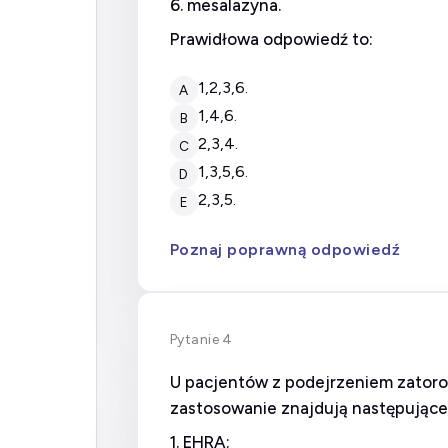
6. mesalazyna.
Prawidłowa odpowiedź to:
1,2,3,6.
A
1,4,6.
B
2,3,4.
C
1,3,5,6.
D
2,3,5.
E
Poznaj poprawną odpowiedź
Pytanie 4
U pacjentów z podejrzeniem zatoro
zastosowanie znajdują następujące 
1. EHRA;