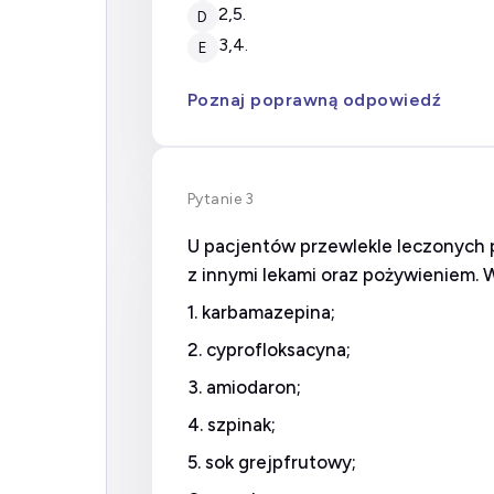
2,5.
D
3,4.
E
Poznaj poprawną odpowiedź
Pytanie 3
U pacjentów przewlekle leczonych p
z innymi lekami oraz pożywieniem. W
1. karbamazepina;
2. cyprofloksacyna;
3. amiodaron;
4. szpinak;
5. sok grejpfrutowy;