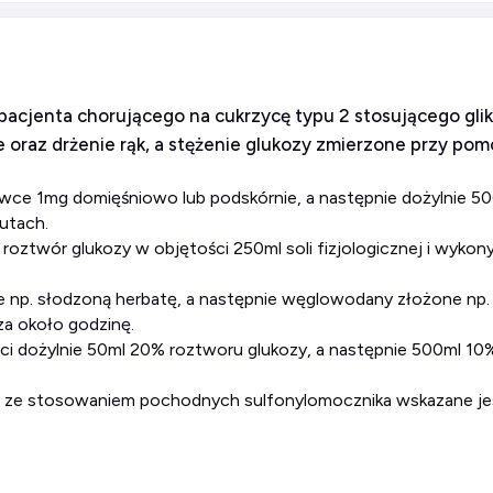
cjenta chorującego na cukrzycę typu 2 stosującego glik
ie oraz drżenie rąk, a stężenie glukozy zmierzone przy po
nutach.
za około godzinę.
nej ze stosowaniem pochodnych sulfonylomocznika wskazane je