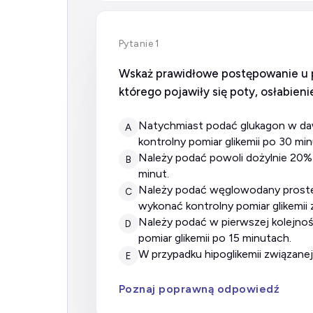
Pytanie 1
Wskaż prawidłowe postępowanie u pa
którego pojawiły się poty, osłabien
natychmiast podać glukagon w dawce 1mg domięśniowo lub podskórnie, a następnie dożylnie 500ml 10% roztworu glukozy i wykonać
A
kontrolny pomiar glikemii po 30 mi
należy podać powoli dożylnie 20% roztwór glukozy w objętości 250ml soli fizjologicznej i wykonywać kontrolne pomiary glikemii co 30
B
minut.
należy podać węglowodany proste np. słodzoną herbatę, a następnie węglowodany złożone np. kanapkę z chleba pełnoziarnistego i
C
wykonać kontrolny pomiar glikemii 
należy podać w pierwszej kolejności dożylnie 50ml 20% roztworu glukozy, a następnie 500ml 10%roztworu glukozy i wykonać kontrolny
D
pomiar glikemii po 15 minutach.
w przypadku hipoglikemii związa
E
Poznaj poprawną odpowiedź