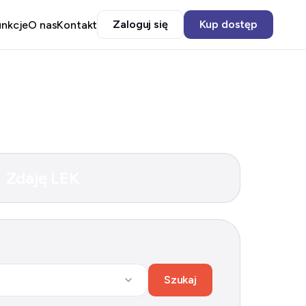
Zaloguj się
Kup dostęp
unkcje
O nas
Kontakt
Zdaję LEK
Szukaj