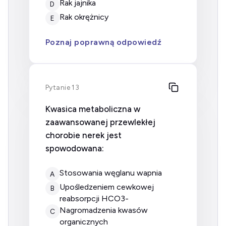
Rak jajnika
D
Rak okrężnicy
E
Poznaj poprawną odpowiedź
Pytanie 13
Kwasica metaboliczna w
zaawansowanej przewlekłej
chorobie nerek jest
spowodowana:
stosowania węglanu wapnia
A
upośledzeniem cewkowej
B
reabsorpcji HCO3-
nagromadzenia kwasów
C
organicznych