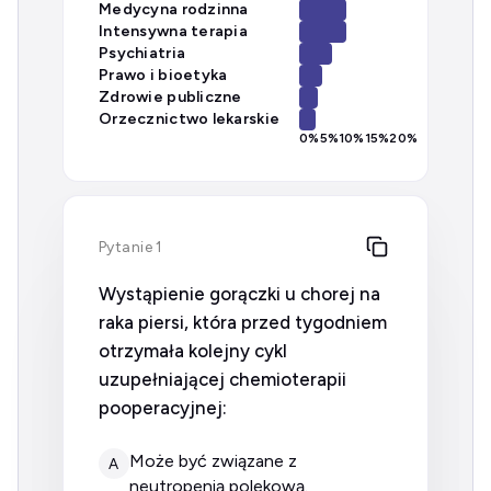
Medycyna rodzinna
Intensywna terapia
Psychiatria
Prawo i bioetyka
Zdrowie publiczne
Orzecznictwo lekarskie
0
%
5
%
10
%
15
%
20
%
Pytanie 1
Wystąpienie gorączki u chorej na
raka piersi, która przed tygodniem
otrzymała kolejny cykl
uzupełniającej chemioterapii
pooperacyjnej:
może być związane z
A
neutropenią polekową.