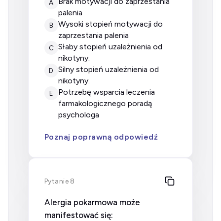
brak motywacji do zaprzestania
A
palenia
wysoki stopień motywacji do
B
zaprzestania palenia
słaby stopień uzależnienia od
C
nikotyny.
silny stopień uzależnienia od
D
nikotyny.
potrzebę wsparcia leczenia
E
farmakologicznego poradą
psychologa
Poznaj poprawną odpowiedź
Pytanie 8
Alergia pokarmowa może
manifestować się: