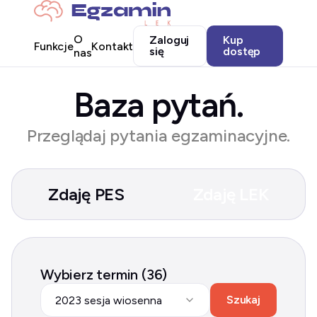
O
Zaloguj
Kup
Funkcje
Kontakt
się
dostęp
nas
Baza pytań.
Przeglądaj pytania egzaminacyjne.
Zdaję PES
Zdaję LEK
Wybierz termin (36)
Szukaj
2023 sesja wiosenna