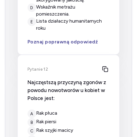
wskaźnik metrażu
D
pomieszczenia.
Lista działaczy humanitarnych
E
roku
Poznaj poprawną odpowiedź
Pytanie 12
Najczęstszą przyczyną zgonów z
powodu nowotworów u kobiet w
Polsce jest:
Rak płuca
A
Rak piersi
B
Rak szyjki macicy
C