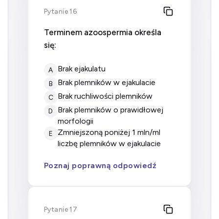
Pytanie 16
Terminem azoospermia określa
się:
brak ejakulatu
A
brak plemników w ejakulacie
B
brak ruchliwości plemników
C
brak plemników o prawidłowej
D
morfologii
zmniejszoną poniżej 1 mln/ml
E
liczbę plemników w ejakulacie
Poznaj poprawną odpowiedź
Pytanie 17