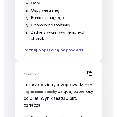
odry
A
ospy wietrznej
B
rumienia nagłego
C
choroby bostońskiej
D
żadne z wyżej wymienionych
E
chorób
Poznaj poprawną odpowiedź
Pytanie 7
Lekarz rodzinny przeprowadził
test
palącej papierosy
Fagerstroma. u osoby
od 3 lat. Wynik testu 3 pkt.
oznacza: