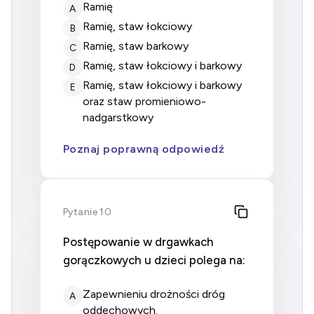
ramię
A
ramię, staw łokciowy
B
ramię, staw barkowy
C
ramię, staw łokciowy i barkowy
D
ramię, staw łokciowy i barkowy
E
oraz staw promieniowo-
nadgarstkowy
Poznaj poprawną odpowiedź
Pytanie 10
Postępowanie w drgawkach
gorączkowych u dzieci polega na:
zapewnieniu drożności dróg
A
oddechowych.