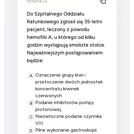
Pytanie 22
Do Szpitalnego Oddziału
Ratunkowego zgłosił się 35-letni
pacjent, leczony z powodu
hemofilii A, u którego od kilku
godzin występują smoliste stolce.
Najważniejszym postępowaniem
będzie:
oznaczenie grupy krwi i
A
przetoczenie dwóch jednostek
koncentratu krwinek
czerwonych.
podanie inhibitorów pompy
B
protonowej.
niezwłoczne podanie czynnika
C
VIII.
pilne wykonanie gastroskopii.
D