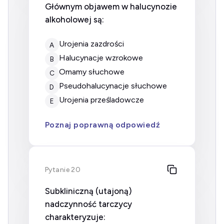
Głównym objawem w halucynozie
alkoholowej są:
urojenia zazdrości
A
halucynacje wzrokowe
B
omamy słuchowe
C
pseudohalucynacje słuchowe
D
urojenia prześladowcze
E
Poznaj poprawną odpowiedź
Pytanie 20
Subkliniczną (utajoną)
nadczynność tarczycy
charakteryzuje: