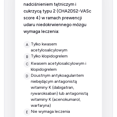
nadciśnieniem tętniczym i
cukrzycą typu 2 (CHA2DS2-VASc
score 4) w ramach prewencji
udaru niedokrwiennego mózgu
wymaga leczenia:
tylko kwasem
A
acetylosalicylowym
tylko klopidogrelem
B
kwasem acetylosalicylowym i
C
klopidogrelem
doustnym antykoagulantem
D
niebędącym antagonistą
witaminy K (dabigatran,
rywaroksaban) lub antagonistą
witaminy K (acenokumarol,
warfaryna)
nie wymaga leczenia
E