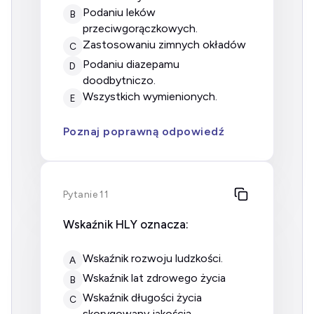
podaniu leków
B
przeciwgorączkowych.
zastosowaniu zimnych okładów
C
podaniu diazepamu
D
doodbytniczo.
wszystkich wymienionych.
E
Poznaj poprawną odpowiedź
Pytanie 11
Wskaźnik HLY oznacza:
wskaźnik rozwoju ludzkości.
A
Wskaźnik lat zdrowego życia
B
wskaźnik długości życia
C
skorygowany jakością.