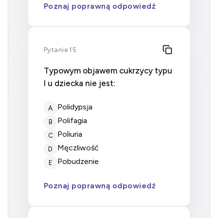
Poznaj poprawną odpowiedź
Pytanie 15
Typowym objawem cukrzycy typu
I u dziecka nie jest:
polidypsja
A
polifagia
B
poliuria
C
męczliwość
D
pobudzenie
E
Poznaj poprawną odpowiedź