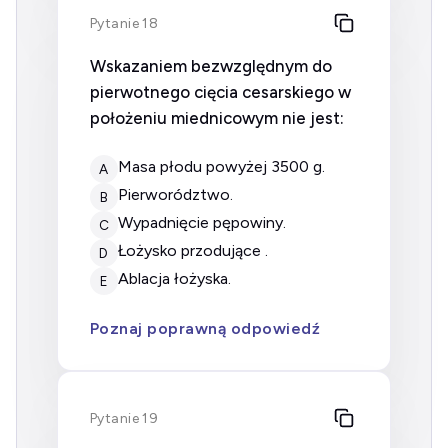
Pytanie 18
Wskazaniem bezwzględnym do
pierwotnego cięcia cesarskiego w
położeniu miednicowym nie jest:
masa płodu powyżej 3500 g.
A
pierworództwo.
B
wypadnięcie pępowiny.
C
łożysko przodujące .
D
ablacja łożyska.
E
Poznaj poprawną odpowiedź
Pytanie 19