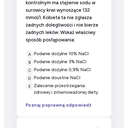
kontrolnym ma stężenie sodu w
surowicy krwi wynoszące 132
mmol/l. Kobieta ta nie zgłasza
żadnych dolegliwości i nie bierze
żadnych leków. Wskaż właściwy
sposób postępowania:
Podanie dożylne 10% NaCl
A
Podanie dożylne 3% NaCl
B
Podanie dożylne 0,9% NaCl
C
Podanie doustne NaCl
D
Zalecenie przestrzegania
E
zdrowej i zrównoważonej diety
Poznaj poprawną odpowiedź