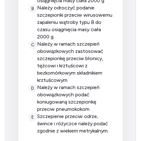
osiągnięcia masy ciała 2000 g.
należy odroczyć podanie
B
szczepionki przeciw wirusowemu
zapaleniu wątroby typu B do
czasu osiągnięcia masy ciała
2000 g.
należy w ramach szczepień
C
obowiązkowych zastosować
szczepionkę przeciw błonicy,
tężcowi i krztuścowi z
bezkomórkowym składnikiem
krztuścowym.
należy w ramach szczepień
D
obowiązkowych podać
koniugowaną szczepionkę
przeciw pneumokokom.
szczepienie przeciw odrze,
E
śwince i różyczce należy podać
zgodnie z wiekiem metrykalnym.