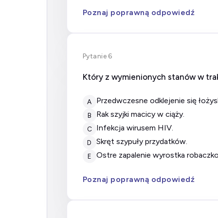
Poznaj poprawną odpowiedź
Pytanie 6
Który z wymienionych stanów w tra
przedwczesne odklejenie się łożys
A
rak szyjki macicy w ciąży.
B
infekcja wirusem HIV.
C
skręt szypuły przydatków.
D
ostre zapalenie wyrostka robacz
E
Poznaj poprawną odpowiedź