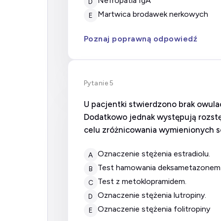
nefropatia IgA
D
martwica brodawek nerkowych
E
Poznaj poprawną odpowiedź
Pytanie 5
U pacjentki stwierdzono brak owula
Dodatkowo jednak występują rozstęp
celu zróżnicowania wymienionych s
oznaczenie stężenia estradiolu.
A
test hamowania deksametazonem 
B
test z metoklopramidem.
C
oznaczenie stężenia lutropiny.
D
oznaczenie stężenia folitropiny
E