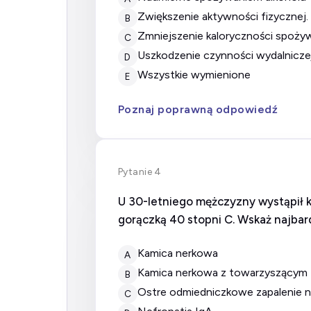
zwiększenie aktywności fizycznej.
B
zmniejszenie kaloryczności spo
C
uszkodzenie czynności wydalniczej
D
wszystkie wymienione
E
Poznaj poprawną odpowiedź
Pytanie 4
U 30-letniego mężczyzny wystąpił 
gorączką 40 stopni C. Wskaż najba
kamica nerkowa
A
kamica nerkowa z towarzyszącym
B
ostre odmiedniczkowe zapalenie 
C