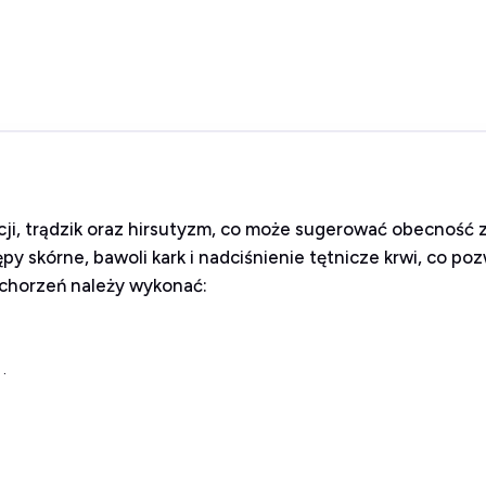
cji, trądzik oraz hirsutyzm, co może sugerować obecność 
y skórne, bawoli kark i nadciśnienie tętnicze krwi, co p
chorzeń należy wykonać:
.