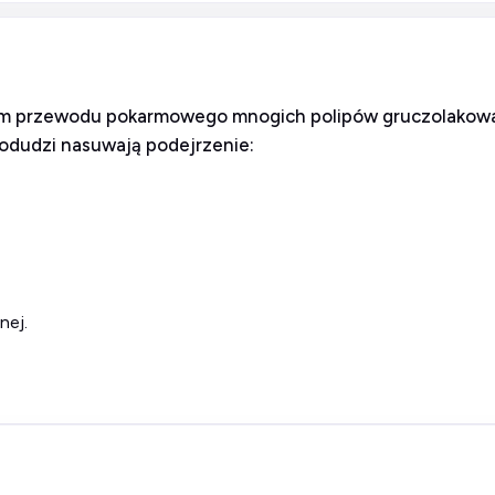
 przewodu pokarmowego mnogich polipów gruczolakowat
podudzi nasuwają podejrzenie:
nej.