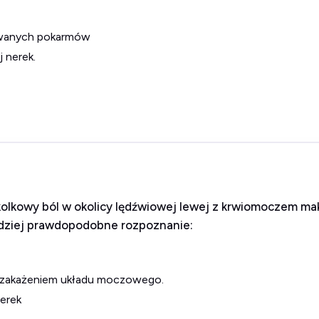
żywanych pokarmów
 nerek.
kolkowy ból w okolicy lędźwiowej lewej z krwiomoczem m
rdziej prawdopodobne rozpoznanie:
 zakażeniem układu moczowego.
nerek