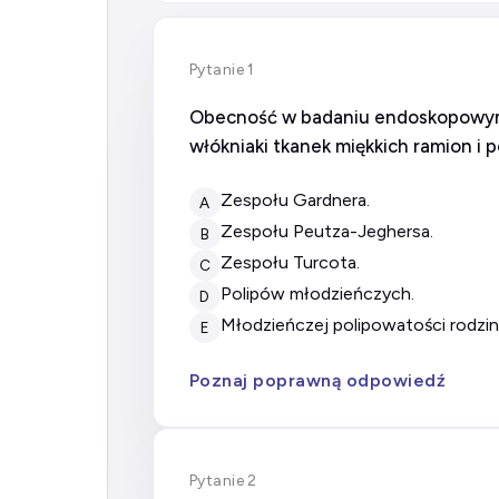
Pytanie 1
Obecność w badaniu endoskopowym
włókniaki tkanek miękkich ramion i 
zespołu Gardnera.
A
zespołu Peutza-Jeghersa.
B
zespołu Turcota.
C
polipów młodzieńczych.
D
młodzieńczej polipowatości rodzin
E
Poznaj poprawną odpowiedź
Pytanie 2