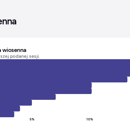
enna
ja wiosenna
zej podanej sesji.
5
%
10
%