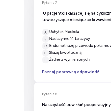
Pytanie 7
U pacjentki skarżącej się na cyklic
towarzyszące miesiączce krwawieni
uchyłek Meckela
A
nadczynność tarczycy
B
endometriozę przewodu pokarm
C
skazę krwotoczną
D
żadne z wymienionych.
E
Poznaj poprawną odpowiedź
Pytanie 8
Na częstość powikłań pooperacyjny